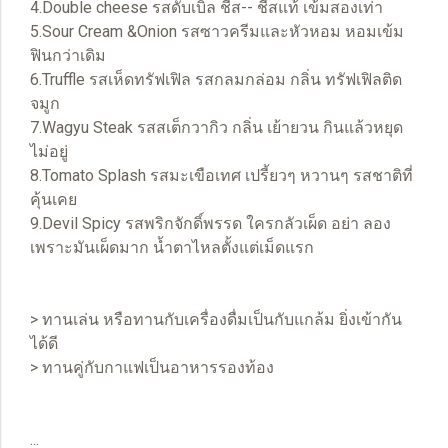
4.Double cheese รสดับเบิ้ล ชีส-- ชีสแท้ เข้มสองเท่า
5.Sour Cream &Onion รสซาวครีมและหัวหอม หอมเข้ม
ฟินกว่าเดิม
6.Truffle รสเห็ดทรัฟเฟิล รสกลมกล่อม กลิ่น ทรัฟเฟิลติด
จมูก
7.Wagyu Steak รสสเต็กวากิว กลิ่น เย้ายวน กินแล้วหยุด
ไม่อยู่
8.Tomato Splash รสมะเขือเทศ เปรี้ยวๆ หวานๆ รสชาติที่
คุ้นเคย
9.Devil Spicy รสพริกจักดิ์พรรด ใครกลัวเผ็ด อย่า ลอง
เพราะมันเผ็ดมาก น้ำตาไหลตั้งแต่เม็ดแรก
> ทานเล่น หรือทานกับเครื่องดื่มเป็นกับแกล้ม ยิ่งเข้ากัน
ได้ดี
> ทานคู่กับกาแฟเป็นอาหารรองท้อง
...