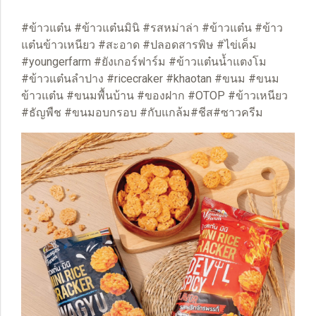
#ข้าวแต๋น #ข้าวแต๋นมินิ #รสหม่าล่า #ข้าวแต๋น #ข้าว
แต๋นข้าวเหนียว #สะอาด #ปลอดสารพิษ #ไข่เค็ม
#youngerfarm #ยังเกอร์ฟาร์ม #ข้าวแต๋นน้ำแตงโม
#ข้าวแต๋นลำปาง #ricecraker #khaotan #ขนม #ขนม
ข้าวแต๋น #ขนมพื้นบ้าน #ของฝาก #OTOP #ข้าวเหนียว
#ธัญพืช #ขนมอบกรอบ #กับแกล้ม#ชีส#ซาวครีม