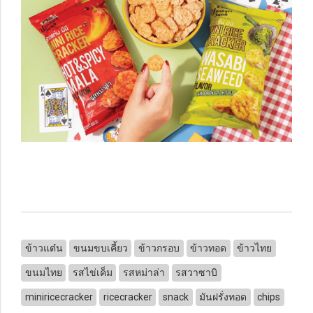
ข้าวแต๋น
ขนมขบเคี้ยว
ข้าวกรอบ
ข้าวทอด
ข้าวไทย
ขนมไทย
รสไข่เค็ม
รสหม่าล่า
รสวาซาบิ
miniricecracker
ricecracker
snack
มันฝรั่งทอด
chips