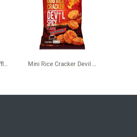
Mini Rice Cracker Truffle Mashroom flavor 60 g ข้าวแต๋น มินิ รสเห็ด ทรัฟเฟิล 60 กรัม
Mini Rice Cracker Devil Spicy flavor 60 g ข้าวแต๋น มินิ รสพริกจักรพรรดิ์ 60 กรัม