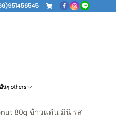
66)951456545
อื่นๆ others
nut 80g ข้าวแต๋น มินิ รส