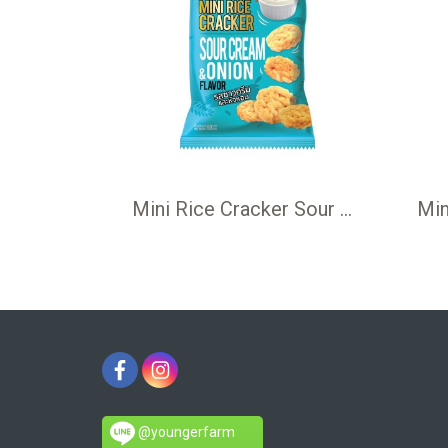
Mini Rice Cracker Sour Cream &Onion 60 g ข้าวแต๋น มินิ รสซาวครีม และหัวหอม 60 กรัม
@youngerfarm